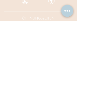
ÖFFNUNGSZEITEN
Montag und Dienstag:
Für Anlässe ab 30 Personen geöffnet
Mittwoch – Freitag:
ab 11.00 Uhr und von 18.00 – 23.00 Uhr
Samstag: 11.00– 23.00 Uhr
Sonntag: 11.00 – 22.00 Uhr
TISCH RESERVIEREN
Reservationen
Online
oder per
E-Mail
gelten erst mit unserer