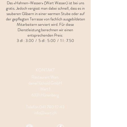
Das «Hahnen-Wasser» (Wart Wasser) ist bei uns
gratis. Jedoch vergisst man dabei schnell, dass es in
sauberen Gläsern in einer warmen Stube oder auf
der gepflegten Terrasse von fachlich ausgebildeten
Mitarbeitern serviert wird. Für diese
Dienstleistung berechnen wir einen
entsprechenden Preis:
3 dl : 3.00 / 5 dl : 5.00 / 1 l : 7.50
KONTAKT
Restaurant Wart
daniel lüthold GmbH
Wart 1
6331 Hünenberg
Telefon
041 780 12 43
info@wart.ch